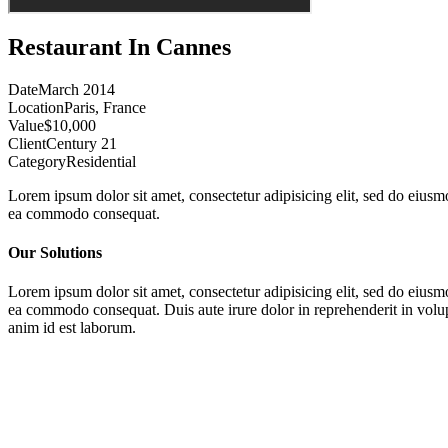
Restaurant In Cannes
Date
March 2014
Location
Paris, France
Value
$10,000
Client
Century 21
Category
Residential
Lorem ipsum dolor sit amet, consectetur adipisicing elit, sed do eiusm
ea commodo consequat.
Our Solutions
Lorem ipsum dolor sit amet, consectetur adipisicing elit, sed do eiusm
ea commodo consequat. Duis aute irure dolor in reprehenderit in volupta
anim id est laborum.