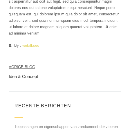
sit aspernatur aut odit aut fugit, sed quia consequuntur magni
dolores eos qui ratione voluptatem sequi nesciunt. Neque porro
quisquam est, qui dolorem ipsum quia dolor sit amet, consectetur,
adipisci velit, sed quia non numquam eius modi tempora incidunt
ut labore et dolore magnam aliquam quaerat voluptatem. Ut enim
ad minima veniam.
By :
wetalkseo
Berichtnavigatie
VORIGE BLOG
Idea & Concept
RECENTE BERICHTEN
Toepassingen en eigenschappen van zandcement dekvloeren