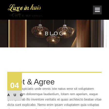
BLOG
Meet & Agree
04
Sed ut perspiciatis unde omnis iste natus error sit voluptatem
accusantium doloremque laudantium, totam rem aperiam, eaque
AUG
ipsa quae ab illo inventore veritatis et quasi architecto beatae vitae
dicta sunt explicabo. Nemo enim ipsam voluptatem quia voluptas