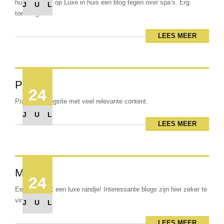
huis kwam ik op Luxe in huis een blog tegen over spa’s. Erg
JUL
toevallig!...
LEES MEER
Patrick
24
Prachtige blogsite met veel relevante content.
JUL
LEES MEER
Michael
24
Een blog met een luxe randje! Interessante blogs zijn hier zeker te
vinden.
JUL
LEES MEER