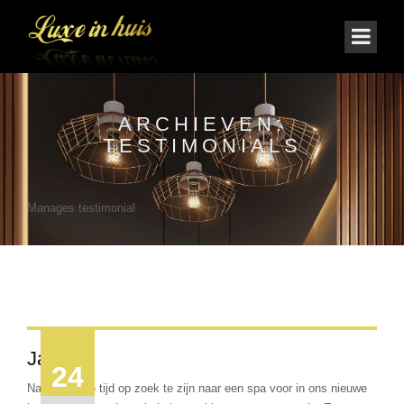
ARCHIEVEN:
TESTIMONIALS
Manages testimonial
James
24
Na een lange tijd op zoek te zijn naar een spa voor in ons nieuwe