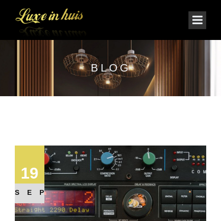
BLOG
19
SEP