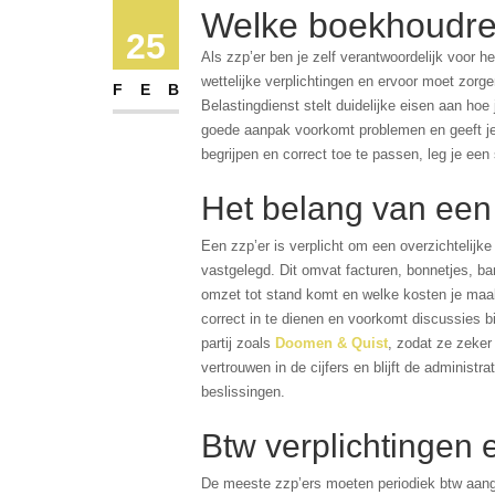
Welke boekhoudreg
25
Als zzp’er ben je zelf verantwoordelijk voor h
wettelijke verplichtingen en ervoor moet zorgen
FEB
Belastingdienst stelt duidelijke eisen aan hoe
goede aanpak voorkomt problemen en geeft je 
begrijpen en correct toe te passen, leg je een s
Het belang van een 
Een zzp’er is verplicht om een overzichtelijk
vastgelegd. Dit omvat facturen, bonnetjes, b
omzet tot stand komt en welke kosten je maak
correct in te dienen en voorkomt discussies 
partij zoals
Doomen & Quist
, zodat ze zeker
vertrouwen in de cijfers en blijft de administ
beslissingen.
Btw verplichtingen 
De meeste zzp’ers moeten periodiek btw aangi