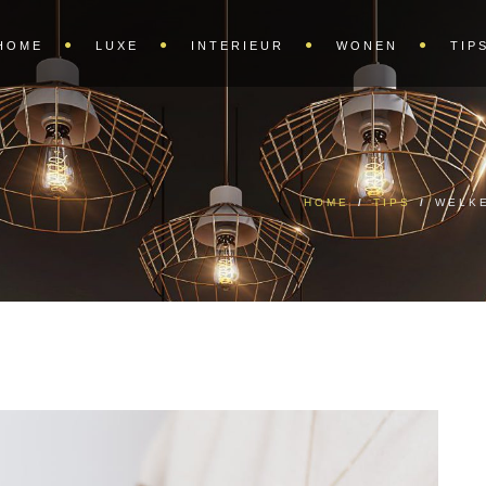
HOME
LUXE
INTERIEUR
WONEN
TIP
HOME
/
TIPS
/
WELK