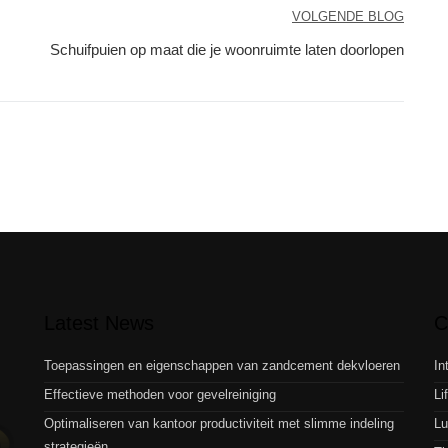
VOLGENDE BLOG
Schuifpuien op maat die je woonruimte laten doorlopen
Latest News
C
Toepassingen en eigenschappen van zandcement dekvloeren
In
Effectieve methoden voor gevelreiniging
Li
Optimaliseren van kantoor productiviteit met slimme indeling
Lu
strategieën