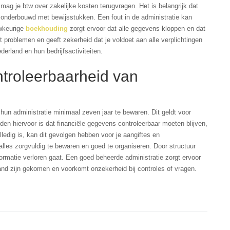
d mag je btw over zakelijke kosten terugvragen. Het is belangrijk dat
n onderbouwd met bewijsstukken. Een fout in de administratie kan
uwkeurige
boekhouding
zorgt ervoor dat alle gegevens kloppen en dat
t problemen en geeft zekerheid dat je voldoet aan alle verplichtingen
erland en hun bedrijfsactiviteiten.
ntroleerbaarheid van
un administratie minimaal zeven jaar te bewaren. Dit geldt voor
den hiervoor is dat financiële gegevens controleerbaar moeten blijven,
lledig is, kan dit gevolgen hebben voor je aangiftes en
alles zorgvuldig te bewaren en goed te organiseren. Door structuur
formatie verloren gaat. Een goed beheerde administratie zorgt ervoor
 stand zijn gekomen en voorkomt onzekerheid bij controles of vragen.