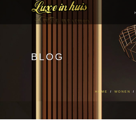
BLOG
HOME
/
WONEN
/