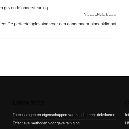
en gezonde ondersteuning
VOLGENDE BLOG
aken: De perfecte oplossing voor een aangenaam binnenklimaat
Latest News
C
Toepassingen en eigenschappen van zandcement dekvloeren
In
Effectieve methoden voor gevelreiniging
Li