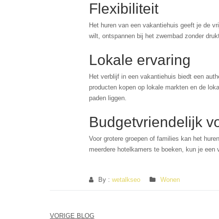
Flexibiliteit
Het huren van een vakantiehuis geeft je de vr
wilt, ontspannen bij het zwembad zonder drukt
Lokale ervaring
Het verblijf in een vakantiehuis biedt een aut
producten kopen op lokale markten en de lok
paden liggen.
Budgetvriendelijk v
Voor grotere groepen of families kan het huren
meerdere hotelkamers te boeken, kun je een v
By :
wetalkseo
Wonen
Berichtnavigatie
VORIGE BLOG