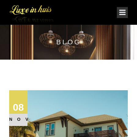
BLOG
08
NOV