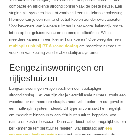
compacte en efficiënte airconditioning vaak de beste keuze. Een
single-split systeem biedt bijvoorbeeld een uitstekende oplossing.
Hiermee kun je één ruimte effectief koelen zonder overcapaciteit.
Voor bewoners van kleinere ruimtes is het vooral belangrijk om te
letten op het geluidsniveau en de energie-efficiëntie. Wil je
meerdere kamers in een kleiner huis koelen? Overweeg dan een
multisplit unit bij BT Airconditioning
om meerdere ruimtes te
voorzien van koeling zonder afzonderlijke systemen.
Eengezinswoningen en
rijtjeshuizen
Eengezinswoningen vragen vaak om een veelzijdiger
airconditioning. Het kan zijn dat je verschillende ruimtes, zoals een
woonkamer en meerdere slaapkamers, wilt koelen. In dat geval is
een multi-split systeem ideaal. Dit type airco maakt het mogelijk
om meerdere binnenunits aan één buitenunit te koppelen, wat
ruimte en kosten bespaart. Daarnaast biedt het de mogelijkheid om
per kamer de temperatuur te regelen, wat bijdraagt aan
een
aangename leefomgeving
voor het hele gezin, ongeacht de