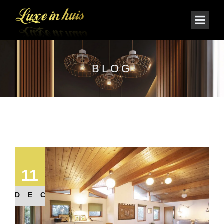
BLOG
11
DEC