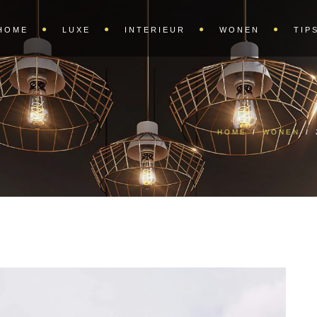
HOME
LUXE
INTERIEUR
WONEN
TIP
HOME
/
WONEN
/