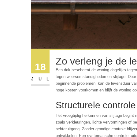
Zo verleng je de l
18
Een dak beschermt de woning dagelijks tegen 
tegen weersomstandigheden en slijtage. Door b
JUL
beginnende problemen, kan de levensduur van
hoge kosten voorkomen en blijft de woning o
Structurele control
Het vroegtijdig herkennen van slijtage begint 
zoals verkleuringen, lichte vervormingen of 
achteruitgang. Zonder grondige controle blijv
ontwikkelen. Een systematische controle, uitg