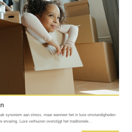
en
 vaak synoniem aan stress, maar wanneer het in luxe omstandigheden
 ervaring. Luxe verhuizen overstijgt het traditionele...