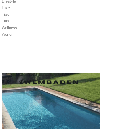
Lifestyle
Luxe
Tips
Tuin
Wellness
Wonen