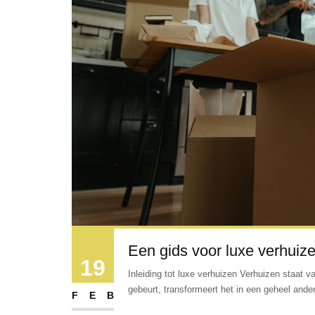
Een gids voor luxe verhuiz
19
Inleiding tot luxe verhuizen Verhuizen staat
gebeurt, transformeert het in een geheel andere
FEB