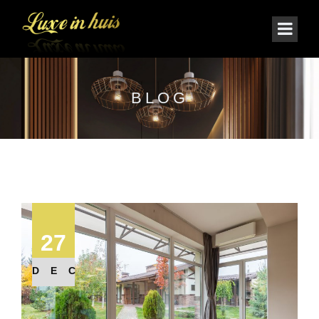
BLOG
27
DEC