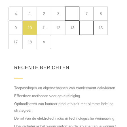
1
2
3
…
7
8
9
10
11
12
13
…
16
17
18
RECENTE BERICHTEN
Toepassingen en eigenschappen van zandcement dekvloeren
Effectieve methoden voor gevelreiniging
Optimaliseren van kantoor productiviteit met slimme indeling
strategieën
De rol van de elektrotechnicus in technologische vernieuwing
Hoe verbeter je het wooncomfort en de isolatie van je woning?