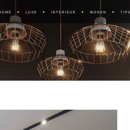
HOME
LUXE
INTERIEUR
WONEN
TIP
HOME
/
TIPS
/