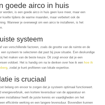
 goede airco in huis
er worden, is een goede airco in huis geen luxe meer, maar een
oor koelte tijdens de warme maanden, maar verbetert ook de
oning. Wanneer je overweegt om een airco te installeren, is het
n.
juiste systeem
f van verschillende factoren, zoals de grootte van de ruimte en de
m een systeem te selecteren dat past bij jouw situatie. Een deskundige
 bij het maken van de beste keuze. Dit zorgt ervoor dat je een
 wensen voldoet. Het is handig om na te denken over hoe ik een
hoe ik
enberg
, zodat je kunt profiteren van lokale expertise.
atie is cruciaal
oot belang om ervoor te zorgen dat je systeem optimaal functioneert.
gd energieverbruik, een kortere levensduur van de apparatuur en
ren installateur heeft de juiste kennis en vaardigheden om het
r een efficiënte werking en een langere levensduur. Bovendien kunnen