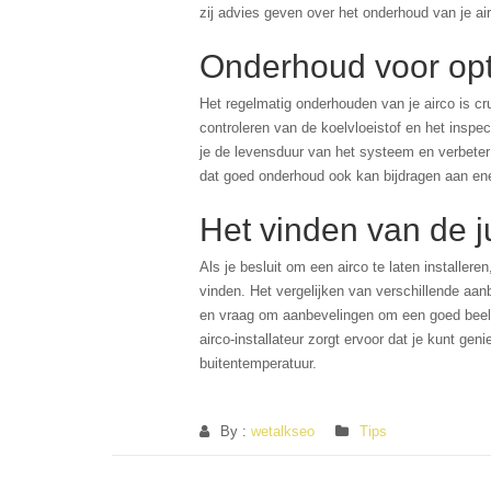
zij advies geven over het onderhoud van je airc
Onderhoud voor opt
Het regelmatig onderhouden van je airco is cru
controleren van de koelvloeistof en het inspec
je de levensduur van het systeem en verbeter j
dat goed onderhoud ook kan bijdragen aan ene
Het vinden van de ju
Als je besluit om een airco te laten installer
vinden. Het vergelijken van verschillende aa
en vraag om aanbevelingen om een goed beeld
airco-installateur zorgt ervoor dat je kunt ge
buitentemperatuur.
By :
wetalkseo
Tips