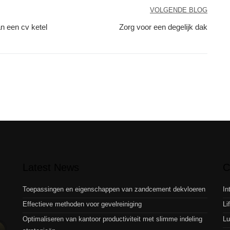
VOLGENDE BLOG
an een cv ketel
Zorg voor een degelijk dak
Latest News
C
Toepassingen en eigenschappen van zandcement dekvloeren
In
Effectieve methoden voor gevelreiniging
Li
Optimaliseren van kantoor productiviteit met slimme indeling
Lu