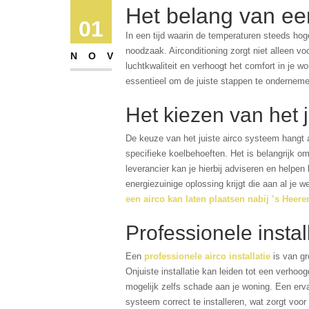
Het belang van een
01
In een tijd waarin de temperaturen steeds hog
noodzaak. Airconditioning zorgt niet alleen v
NOV
luchtkwaliteit en verhoogt het comfort in je w
essentieel om de juiste stappen te onderneme
Het kiezen van het 
De keuze van het juiste airco systeem hangt a
specifieke koelbehoeften. Het is belangrijk o
leverancier kan je hierbij adviseren en helpen
energiezuinige oplossing krijgt die aan al je
een airco kan laten plaatsen nabij ’s Heer
Professionele install
Een
professionele airco installatie
is van gr
Onjuiste installatie kan leiden tot een verhoo
mogelijk zelfs schade aan je woning. Een erva
systeem correct te installeren, wat zorgt voo