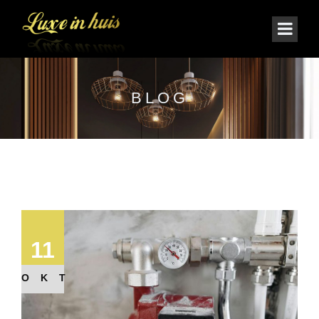
BLOG
11
OKT