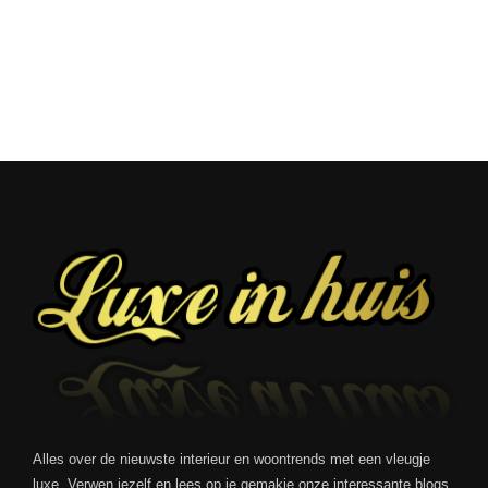
Alles over de nieuwste interieur en woontrends met een vleugje
luxe. Verwen jezelf en lees op je gemakje onze interessante blogs.