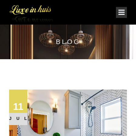
BLOG
11
JUL