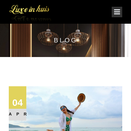
BLOG
04
APR