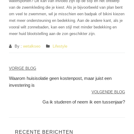
watersporten? Dit kan van invloed zijn op de stijl en het ontwerp
van de zwemkleding die je kiest. Als je bijvoorbeeld van plan bent
om veel te zwemmen, wil je misschien een badpak of bikini kiezen
met meer ondersteuning en bedekking. Aan de andere kant, als je
vooral wilt zonnebaden, kan een stijl met minder bedekking en
meer huid blootstelling aan de zon geschikter zijn.
By :
wetalkseo
Lifestyle
Berichtnavigatie
VORIGE BLOG
Waarom huisisolatie geen kostenpost, maar juist een
investering is
VOLGENDE BLOG
Ga ik studeren of neem ik een tussenjaar?
RECENTE BERICHTEN