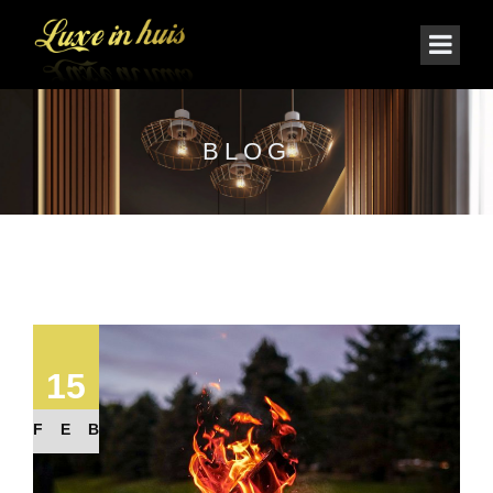
BLOG
15
FEB