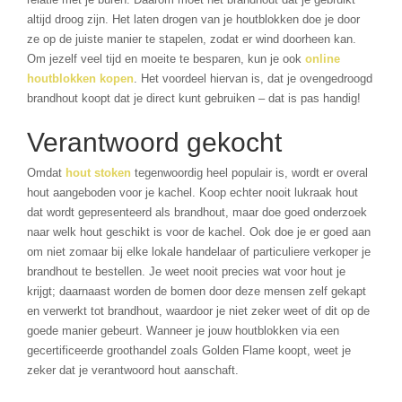
altijd droog zijn. Het laten drogen van je houtblokken doe je door
ze op de juiste manier te stapelen, zodat er wind doorheen kan.
Om jezelf veel tijd en moeite te besparen, kun je ook
online
houtblokken kopen
. Het voordeel hiervan is, dat je ovengedroogd
brandhout koopt dat je direct kunt gebruiken – dat is pas handig!
Verantwoord gekocht
Omdat
hout stoken
tegenwoordig heel populair is, wordt er overal
hout aangeboden voor je kachel. Koop echter nooit lukraak hout
dat wordt gepresenteerd als brandhout, maar doe goed onderzoek
naar welk hout geschikt is voor de kachel. Ook doe je er goed aan
om niet zomaar bij elke lokale handelaar of particuliere verkoper je
brandhout te bestellen. Je weet nooit precies wat voor hout je
krijgt; daarnaast worden de bomen door deze mensen zelf gekapt
en verwerkt tot brandhout, waardoor je niet zeker weet of dit op de
goede manier gebeurt. Wanneer je jouw houtblokken via een
gecertificeerde groothandel zoals Golden Flame koopt, weet je
zeker dat je verantwoord hout aanschaft.