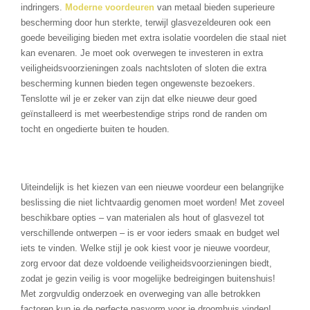
indringers.
Moderne voordeuren
van metaal bieden superieure
bescherming door hun sterkte, terwijl glasvezeldeuren ook een
goede beveiliging bieden met extra isolatie voordelen die staal niet
kan evenaren. Je moet ook overwegen te investeren in extra
veiligheidsvoorzieningen zoals nachtsloten of sloten die extra
bescherming kunnen bieden tegen ongewenste bezoekers.
Tenslotte wil je er zeker van zijn dat elke nieuwe deur goed
geïnstalleerd is met weerbestendige strips rond de randen om
tocht en ongedierte buiten te houden.
Uiteindelijk is het kiezen van een nieuwe voordeur een belangrijke
beslissing die niet lichtvaardig genomen moet worden! Met zoveel
beschikbare opties – van materialen als hout of glasvezel tot
verschillende ontwerpen – is er voor ieders smaak en budget wel
iets te vinden. Welke stijl je ook kiest voor je nieuwe voordeur,
zorg ervoor dat deze voldoende veiligheidsvoorzieningen biedt,
zodat je gezin veilig is voor mogelijke bedreigingen buitenshuis!
Met zorgvuldig onderzoek en overweging van alle betrokken
factoren kun je de perfecte pasvorm voor je droomhuis vinden!