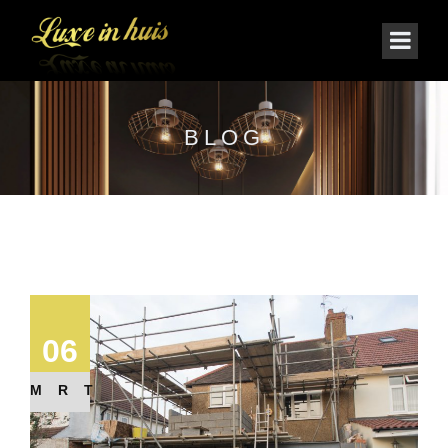
BLOG
06
MRT