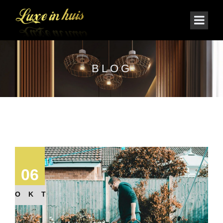
BLOG
06
OKT