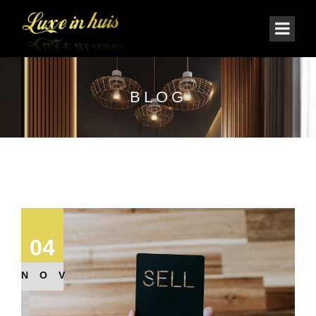
BLOG
04
NOV