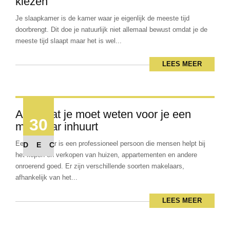
kiezen
Je slaapkamer is de kamer waar je eigenlijk de meeste tijd
doorbrengt. Dit doe je natuurlijk niet allemaal bewust omdat je de
meeste tijd slaapt maar het is wel...
LEES MEER
Alles wat je moet weten voor je een
30
makelaar inhuurt
Een makelaar is een professioneel persoon die mensen helpt bij
DEC
het kopen en verkopen van huizen, appartementen en andere
onroerend goed. Er zijn verschillende soorten makelaars,
afhankelijk van het...
LEES MEER