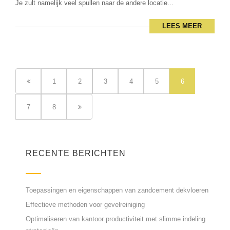
Je zult namelijk veel spullen naar de andere locatie...
LEES MEER
1
2
3
4
5
6
7
8
RECENTE BERICHTEN
Toepassingen en eigenschappen van zandcement dekvloeren
Effectieve methoden voor gevelreiniging
Optimaliseren van kantoor productiviteit met slimme indeling